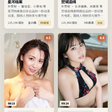
星河档案
焚城追缉
朴赞郁
·
雷佳音、小栗旬 等
朴赞郁
·
长泽雅美、宋康昊 等
星河档案是日本出品的一部动漫
焚城追缉是韩国出品的一部纪录
动漫，围绕人物抉择与情节推进
片电影，围绕人物抉择与情节推
展开，节奏清晰、信息完整，适
进展开，节奏清晰、信息完整，
125,196
播放
全15集
123,968
播放
HD高清
BD超清
杜比
合在线高清观看。
适合在线高清观看。
6.5
8.8
99:18
99:24