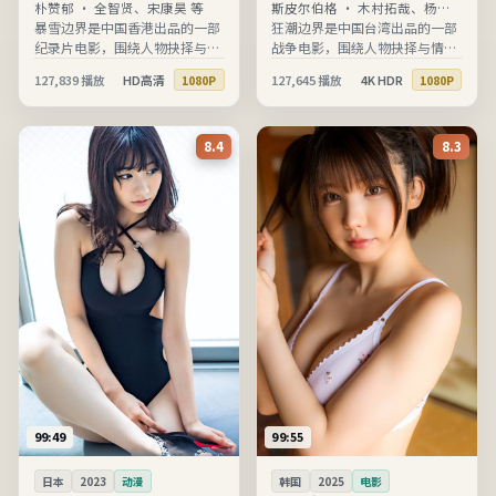
朴赞郁
·
全智贤、宋康昊 等
斯皮尔伯格
·
木村拓哉、杨紫
等
暴雪边界是中国香港出品的一部
狂潮边界是中国台湾出品的一部
纪录片电影，围绕人物抉择与情
战争电影，围绕人物抉择与情节
节推进展开，节奏清晰、信息完
推进展开，节奏清晰、信息完
127,839
播放
HD高清
127,645
播放
4K HDR
1080P
1080P
整，适合在线高清观看。
整，适合在线高清观看。
8.4
8.3
99:49
99:55
日本
2023
动漫
韩国
2025
电影