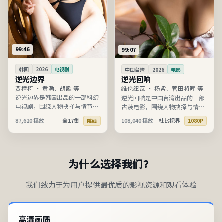
99:46
99:07
韩国
2026
电视剧
中国台湾
2026
电影
逆光边界
逆光回响
贾樟柯
·
黄渤、胡歌 等
维伦纽瓦
·
杨紫、菅田将晖 等
逆光边界是韩国出品的一部科幻
逆光回响是中国台湾出品的一部
电视剧，围绕人物抉择与情节推
古装电影，围绕人物抉择与情节
进展开，节奏清晰、信息完整，
推进展开，节奏清晰、信息完
87,620
播放
全17集
108,040
播放
杜比视界
院线
1080P
适合在线高清观看。
整，适合在线高清观看。
为什么选择我们？
我们致力于为用户提供最优质的影视资源和观看体验
高清画质